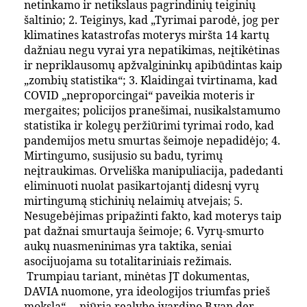
netinkamo ir netikslaus pagrindinių teiginių
šaltinio; 2. Teiginys, kad „Tyrimai parodė, jog per
klimatines katastrofas moterys miršta 14 kartų
dažniau negu vyrai yra nepatikimas, neįtikėtinas
ir nepriklausomų apžvalgininkų apibūdintas kaip
„zombių statistika“; 3. Klaidingai tvirtinama, kad
COVID „neproporcingai“ paveikia moteris ir
mergaites; policijos pranešimai, nusikalstamumo
statistika ir kolegų peržiūrimi tyrimai rodo, kad
pandemijos metu smurtas šeimoje nepadidėjo; 4.
Mirtingumo, susijusio su badu, tyrimų
neįtraukimas. Orveliška manipuliacija, padedanti
eliminuoti nuolat pasikartojantį didesnį vyrų
mirtingumą stichinių nelaimių atvejais; 5.
Nesugebėjimas pripažinti fakto, kad moterys taip
pat dažnai smurtauja šeimoje; 6. Vyrų-smurto
aukų nuasmeninimas yra taktika, seniai
asocijuojama su totalitariniais režimais.
Trumpiau tariant, minėtas JT dokumentas,
DAVIA nuomone, yra ideologijos triumfas prieš
mokslą“, – niūrią realybę įvardino B.van der