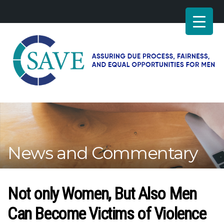
SAVE
–
Working
for
fairness
and
News and Commentary
equal
opportunities
for
men
Not only Women, But Also Men
Can Become Victims of Violence