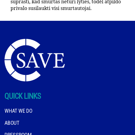
suprasti, kad smurtas neturi lyties, todėl atpildo
privalo susilaukti visi smurtautojai.
QUICK LINKS
WHAT WE DO
ABOUT
PRESSROOM