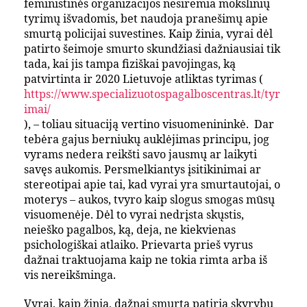
feministinės organizacijos nesiremia mokslinių
tyrimų išvadomis, bet naudoja pranešimų apie
smurtą policijai suvestines. Kaip žinia, vyrai dėl
patirto šeimoje smurto skundžiasi dažniausiai tik
tada, kai jis tampa fiziškai pavojingas, ką
patvirtinta ir 2020 Lietuvoje atliktas tyrimas (
https://www.specializuotospagalboscentras.lt/tyr
imai/
), – toliau situaciją vertino visuomenininkė. Dar
tebėra gajus berniukų auklėjimas principu, jog
vyrams nedera reikšti savo jausmų ar laikyti
savęs aukomis. Persmelkiantys įsitikinimai ar
stereotipai apie tai, kad vyrai yra smurtautojai, o
moterys – aukos, tvyro kaip slogus smogas mūsų
visuomenėje. Dėl to vyrai nedrįsta skųstis,
neieško pagalbos, ką, deja, ne kiekvienas
psichologiškai atlaiko. Prievarta prieš vyrus
dažnai traktuojama kaip ne tokia rimta arba iš
vis nereikšminga.
Vyrai, kaip žinia, dažnai smurtą patiria skyrybų