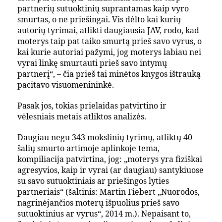
partnerių sutuoktinių suprantamas kaip vyro
smurtas, o ne priešingai. Vis dėlto kai kurių
autorių tyrimai, atlikti daugiausia JAV, rodo, kad
moterys taip pat taiko smurtą prieš savo vyrus, o
kai kurie autoriai pažymi, jog moterys labiau nei
vyrai linkę smurtauti prieš savo intymų
partnerį“, – čia prieš tai minėtos knygos ištrauką
pacitavo visuomenininkė.
Pasak jos, tokias prielaidas patvirtino ir
vėlesniais metais atliktos analizės.
Daugiau negu 343 mokslinių tyrimų, atliktų 40
šalių smurto artimoje aplinkoje tema,
kompiliacija patvirtina, jog: „moterys yra fiziškai
agresyvios, kaip ir vyrai (ar daugiau) santykiuose
su savo sutuoktiniais ar priešingos lyties
partneriais“ (šaltinis: Martin Fiebert „Nuorodos,
nagrinėjančios moterų išpuolius prieš savo
sutuoktinius ar vyrus“, 2014 m.). Nepaisant to,