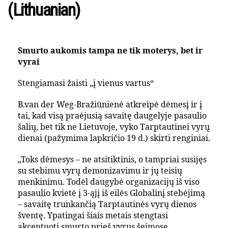
(Lithuanian)
Smurto aukomis tampa ne tik moterys, bet ir
vyrai
Stengiamasi žaisti „į vienus vartus“
B.van der Weg-Bražiūnienė atkreipė dėmesį ir į
tai, kad visą praėjusią savaitę daugelyje pasaulio
šalių, bet tik ne Lietuvoje, vyko Tarptautinei vyrų
dienai (pažymima lapkričio 19 d.) skirti renginiai.
„Toks dėmesys – ne atsitiktinis, o tampriai susijęs
su stebimu vyrų demonizavimu ir jų teisių
menkinimu. Todėl daugybė organizacijų iš viso
pasaulio kvietė į 3-ąjį iš eilės Globalinį stebėjimą
– savaitę trunkančią Tarptautinės vyrų dienos
šventę. Ypatingai šiais metais stengtasi
akcentuoti smurto prieš vyrus šeimose