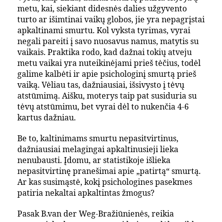
metu, kai, siekiant didesnės dalies užgyvento
turto ar išimtinai vaikų globos, jie yra nepagrįstai
apkaltinami smurtu. Kol vyksta tyrimas, vyrai
negali pareiti į savo nuosavus namus, matytis su
vaikais. Praktika rodo, kad dažnai tokių atveju
metu vaikai yra nuteikinėjami prieš tėčius, todėl
galime kalbėti ir apie psichologinį smurtą prieš
vaiką. Vėliau tas, dažniausiai, išsivysto į tėvų
atstūmimą. Aišku, moterys taip pat susiduria su
tėvų atstūmimu, bet vyrai dėl to nukenčia 4-6
kartus dažniau.
Be to, kaltinimams smurtu nepasitvirtinus,
dažniausiai melagingai apkaltinusieji lieka
nenubausti. Įdomu, ar statistikoje išlieka
nepasitvirtinę pranešimai apie „patirtą“ smurtą.
Ar kas susimąstė, kokį psichologines pasekmes
patiria nekaltai apkaltintas žmogus?
Pasak B.van der Weg-Bražiūnienės, reikia