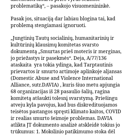
problematiką“, – pasakojo visuomenininkė.
Pasak jos, situaciją dar labiau blogina tai, kad
problemą stengiamasi ignoruoti.
„Jungtinių Tautų socialinių, humanitarinių ir
kultūrinių klausimų komitetas svarsto
dokumentą „Smurtas prieš moteris ir merginas,
jo priežastys ir pasekmės“. Deja, A/77/136
ataskaita yra tokia ydinga, kad Tarptautinis
prievartos ir smurto artimoje aplinkoje aljansas
(Domestic Abuse and Violence International
Alliance, sutr.DAVIA) , kuris šiuo metu apjungia
68 organizacijas iš 28 pasaulio šalių, ragina
komitetą atšaukti tolesnį svarstymą. Priešingu
atveju kyla pavojus, kad bus diskredituojamos
teisėtos pastangos spręsti klimato kaitos, COVID
ir realias smurto šeimoje problemas. DAVIA
atlikta JT dokumento analizė atskleidė tokius jo
trūkumus: 1. Mokslinio patikimumo stoka dėl