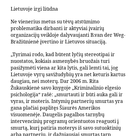
Lietuvoje irgi liūdna
Ne vienerius metus su tėvų atstūmimo
problematika dirbanti ir aktyviai įvairių
organizacijų veikloje dalyvaujanti B.van der Weg-
Bražiūnienė įvertino ir Lietuvos situaciją.
„Tyrimai rodo, kad būtent lyčių stereotipai ir
nuostatos, kokiais asmenybės bruožais turi
pasižymėti viena ar kita lytis, gali lemti tai, jog
Lietuvoje vyrų savižudybių yra net keturis kartus
daugiau, nei moterų. Dar 2006 m. Rita
Žukauskienė savo knygoje „Kriminalinio elgesio
psichologija“ rašė: „smurtauti ir būti auka gali ir
vyras, ir moteris. Intymių partnerių smurtas yra
gana plačiai paplitęs Šiaurės Amerikos
visuomenėje. Daugelis pagalbos tarnybų
intervencinių programų orientuotos reaguoti į
smurtą, kurį patiria moterys iš savo sutuoktinių
arba partnerių, ir dažniausiai smurtas tarp