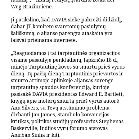
Weg-Bražiūnienė.
Ji patikslino, kad DAVIA siekė pabrėžti didžiulį,
dabar JT komiteto svarstomų pasiūlymų
šališkumą, o aljanso parengta ataskaita yra
laisvai prieinama internete.
„Reaguodamos į tai tarptautinės organizacijos
visame pasaulyje penktadienį, lapkričio 18 d.,
minėjo Tarptautinę kovos su smurtu prieš vyrus
dieną. Tą pačią dieną Tarptautinis prievartos ir
smurto artimoje aplinkoje aljansas surengė
tarptautinę spaudos konferenciją, kurioje
pasisakė DAVIA prezidentas Edward E. Bartlett,
knygų apie moterų smurtą prieš vyrus autorė
Ann Silvers, su Tėvų atstūmimo problema
dirbanti Jan James, Stambulo konvencijos
kritikas, politikos studijų profesorius Stephenas
Baskerville, Indijos vyrų forumo atstovas
Anirban Sinha ir kiti.